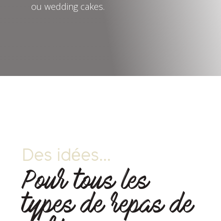
ou wedding cakes.
Des idées...
Pour tous les
types de repas de