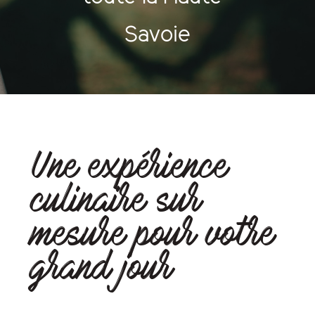
Savoie
Une expérience
culinaire sur
mesure pour votre
grand jour