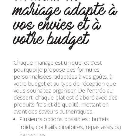
mariage adapté à
vos envies et à
votre budget
Chaque mariage est unique, et c’est
pourquoi je propose des formules
personnalisées, adaptées à vos goûts, à
votre budget et au type de réception que
vous souhaitez organiser. De l’entrée au
dessert, chaque plat est élaboré avec des
produits frais et de qualité, mettant en
avant des saveurs authentiques.
Plusieurs options possibles : buffets
froids, cocktails dinatoires, repas assis ou
barbecues.