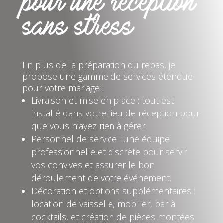
pour une réception
sans stress
En plus de la préparation du repas, je
propose une gamme de services étendue
pour votre mariage :
Livraison et mise en place : tout est
installé dans votre lieu de réception pour
que vous n’ayez rien à gérer.
Personnel de service : une équipe
professionnelle et discrète pour servir
vos convives et assurer le bon
déroulement de votre événement.
Décoration et options supplémentaires :
location de vaisselle, mobilier, bar à
cocktails, et création de pièces montées